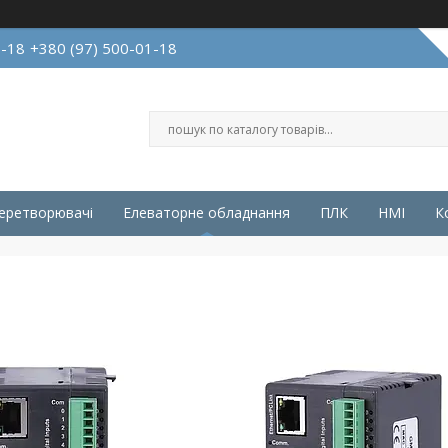
1-18
+380 (97) 500-01-18
перетворювачі
Елеваторне обладнання
ПЛК
HMI
К