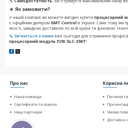
🔧
Самодостатність
. Ви отримуєте максимальний набір в
🔹
Як замовити?
У нашій компанії ви можете вигідно купити
процесорний м
є офіційним дилером
GMT Control
в Україні. Саме тому ми 
якості, швидкою доставкою по всій країні та фаховою техні
📞 Зв’яжіться з нами
вже сьогодні для отримання професі
процесорний модуль ПЛК GLC-396T
!
Про нас
Корисна і
Наша команда
Питання та
Сертифікати та ліцензіі
Презентаці
Наші партнери
Умови пове
Доставка і