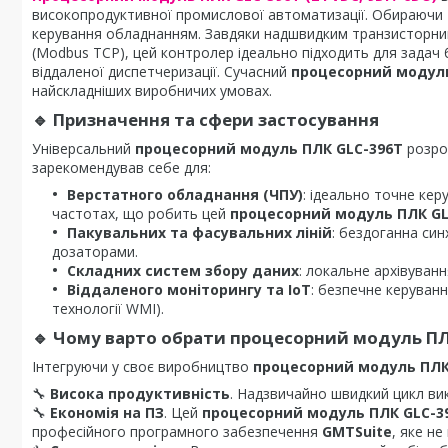
високопродуктивної промислової автоматизації. Обираючи
керування обладнанням. Завдяки надшвидким транзисторн
(Modbus TCP), цей контролер ідеально підходить для задач
віддаленої диспетчеризації. Сучасний
процесорний модуль
найскладніших виробничих умовах.
🔹
Призначення та сфери застосування
Універсальний
процесорний модуль ПЛК GLC-396T
розроб
зарекомендував себе для:
Верстатного обладнання (ЧПУ)
: ідеально точне ке
частотах, що робить цей
процесорний модуль ПЛК GL
Пакувальних та фасувальних ліній
: бездоганна син
дозаторами.
Складних систем збору даних
: локальне архівуванн
Віддаленого моніторингу та IoT
: безпечне керуван
технології WMI).
🔹
Чому варто обрати процесорний модуль ПЛ
Інтегруючи у своє виробництво
процесорний модуль ПЛК
🔧
Висока продуктивність
. Надзвичайно швидкий цикл ви
🔧
Економія на ПЗ
. Цей
процесорний модуль ПЛК GLC-3
професійного програмного забезпечення
GMTSuite
, яке не