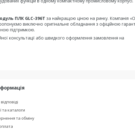
будованих функцій в одному компактному промисловому корпусі.
одуль ПЛК GLC-396T
за найкращою ціною на ринку. Компанія «
пропонуємо виключно оригінальне обладнання з офіційною гаран
чною підтримкою.
йної консультації або швидкого оформлення замовлення на
нформація
 відповіді
ї та каталоги
рнення та обміну
 оплата