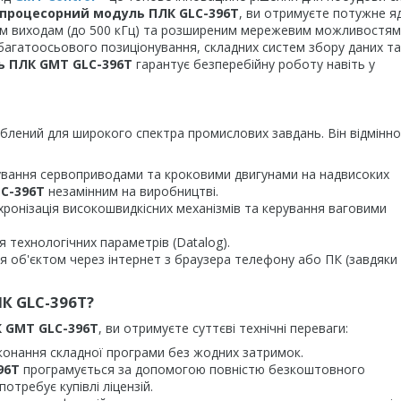
процесорний модуль ПЛК GLC-396T
, ви отримуєте потужне я
им виходам (до 500 кГц) та розширеним мережевим можливостям
 багатоосьового позиціонування, складних систем збору даних та
 ПЛК GMT GLC-396T
гарантує безперебійну роботу навіть у
лений для широкого спектра промислових завдань. Він відмінно
рування сервоприводами та кроковими двигунами на надвисоких
C-396T
незамінним на виробництві.
хронізація високошвидкісних механізмів та керування ваговими
я технологічних параметрів (Datalog).
ня об'єктом через інтернет з браузера телефону або ПК (завдяки
К GLC-396T?
 GMT GLC-396T
, ви отримуєте суттєві технічні переваги:
конання складної програми без жодних затримок.
96T
програмується за допомогою повністю безкоштовного
 потребує купівлі ліцензій.