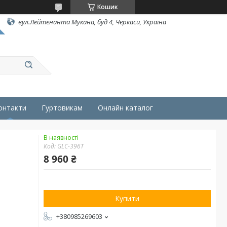
Кошик
вул.Лейтенанта Мукана, буд 4, Черкаси, Україна
онтакти
Гуртовикам
Онлайн каталог
В наявності
Код:
GLC-396T
8 960 ₴
Купити
+380985269603