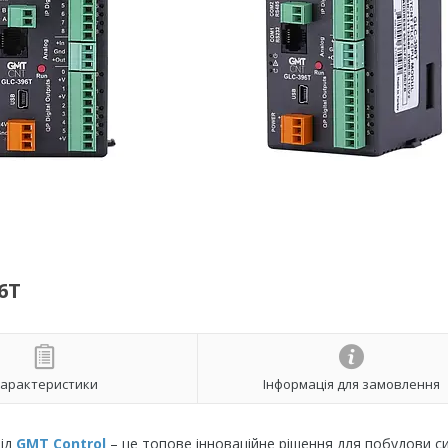
6T
арактеристики
Інформація для замовлення
ід
GMT Control
– це топове інноваційне рішення для побудови с