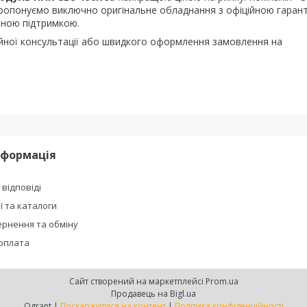
пропонуємо виключно оригінальне обладнання з офіційною гаран
чною підтримкою.
йної консультації або швидкого оформлення замовлення на
нформація
 відповіді
ї та каталоги
рнення та обміну
 оплата
Сайт створений на маркетплейсі
Prom.ua
Продавець на Bigl.ua
Ogrant |
Поскаржитися на контент
|
Політика конфіденційності