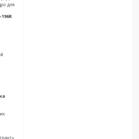
дро для
-196R
ей
ка
них
Огрант»