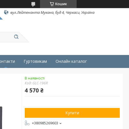
Кошик
вул.Лейтенанта Мукана, буд 4, Черкаси, Україна
онтакти
Гуртовикам
Онлайн каталог
В наявності
Код:
GLC-196R
4 570 ₴
Купити
+380985269603