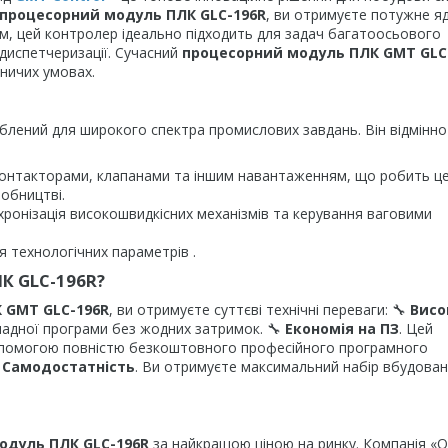
процесорний модуль ПЛК GLC-196R
, ви отримуєте потужне я
м, цей контролер ідеально підходить для задач багатоосьового
 диспетчеризації. Сучасний
процесорний модуль ПЛК GMT GLC
бничих умовах.
лений для широкого спектра промислових завдань. Він відмінно
 контакторами, клапанами та іншим навантаженням, що робить ц
обництві.
хронізація високошвидкісних механізмів та керування ваговими
я технологічних параметрів .
К GLC-196R?
 GMT GLC-196R
, ви отримуєте суттєві технічні переваги: 🔧
Висо
ладної програми без жодних затримок. 🔧
Економія на ПЗ
. Цей
помогою повністю безкоштовного професійного програмного

Самодостатність
. Ви отримуєте максимальний набір вбудова
одуль ПЛК GLC-196R
за найкращою ціною на ринку. Компанія «