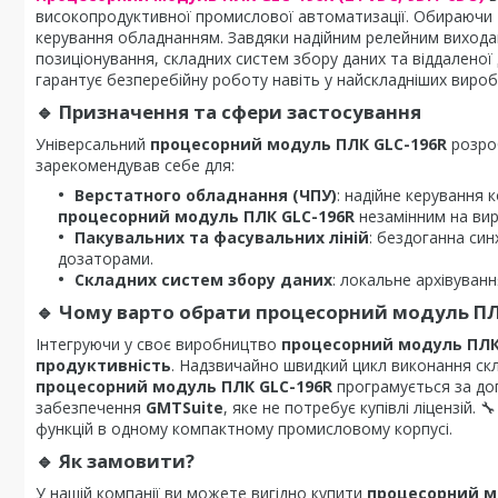
високопродуктивної промислової автоматизації. Обираючи
керування обладнанням. Завдяки надійним релейним вихода
позиціонування, складних систем збору даних та віддаленої
гарантує безперебійну роботу навіть у найскладніших виро
🔹
Призначення та сфери застосування
Універсальний
процесорний модуль ПЛК GLC-196R
розроб
зарекомендував себе для:
Верстатного обладнання (ЧПУ)
: надійне керування
процесорний модуль ПЛК GLC-196R
незамінним на вир
Пакувальних та фасувальних ліній
: бездоганна син
дозаторами.
Складних систем збору даних
: локальне архівуванн
🔹
Чому варто обрати процесорний модуль ПЛ
Інтегруючи у своє виробництво
процесорний модуль ПЛК
продуктивність
. Надзвичайно швидкий цикл виконання ск
процесорний модуль ПЛК GLC-196R
програмується за до
забезпечення
GMTSuite
, яке не потребує купівлі ліцензій. 
функцій в одному компактному промисловому корпусі.
🔹
Як замовити?
У нашій компанії ви можете вигідно купити
процесорний м