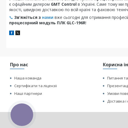
є офіційним дилером
GMT Control
в Україні. Саме тому ми 
якості, швидкою доставкою по всій країні та фаховою техні
📞
Зв’яжіться з
нами
вже сьогодні для отримання професі
процесорний модуль ПЛК GLC-196R
!
Про нас
Корисна і
Наша команда
Питання та
Сертифікати та ліцензіі
Презентаці
Наші партнери
Умови пове
Доставка і
КНОПКА
ЗВ'ЯЗКУ