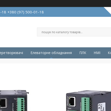
1-18
+380 (97) 500-01-18
перетворювачі
Елеваторне обладнання
ПЛК
HMI
К