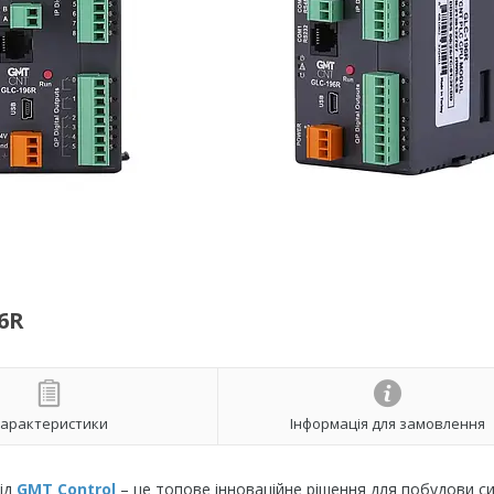
6R
арактеристики
Інформація для замовлення
ід
GMT Control
– це топове інноваційне рішення для побудови с